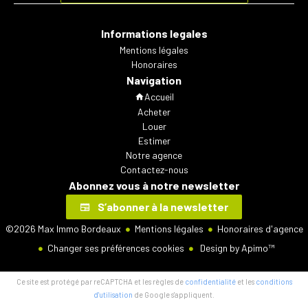
Informations legales
Mentions légales
Honoraires
Navigation
Accueil
Acheter
Louer
Estimer
Notre agence
Contactez-nous
Abonnez vous à notre newsletter
S’abonner à la newsletter
©2026 Max Immo Bordeaux
Mentions légales
Honoraires d'agence
Changer ses préférences cookies
Design by
Apimo™
Ce site est protégé par reCAPTCHA et les règles de
confidentialité
et les
conditions
d'utilisation
de Google s'appliquent.