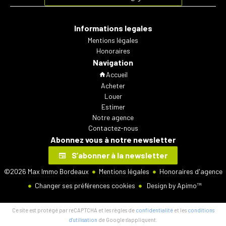
Informations legales
Mentions légales
Honoraires
Navigation
Accueil
Acheter
Louer
Estimer
Notre agence
Contactez-nous
Abonnez vous à notre newsletter
S’abonner à la newsletter
©2026 Max Immo Bordeaux
Mentions légales
Honoraires d'agence
Changer ses préférences cookies
Design by
Apimo™
Ce site est protégé par reCAPTCHA et les règles de
confidentialité
et les
conditions
d'utilisation
de Google s'appliquent.